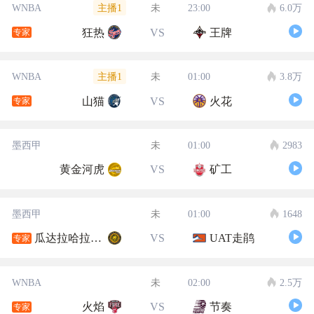
主播1
WNBA
未
23:00
6.0万
狂热
VS
王牌
专家
主播1
WNBA
未
01:00
3.8万
山猫
VS
火花
专家
墨西甲
未
01:00
2983
黄金河虎
VS
矿工
墨西甲
未
01:00
1648
瓜达拉哈拉大学
VS
UAT走鹃
专家
WNBA
未
02:00
2.5万
火焰
VS
节奏
专家