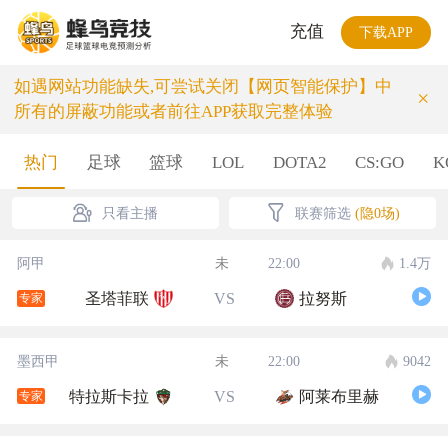
充值
下载APP
如遇网站功能缺失,可尝试关闭【网页智能保护】中
×
所有的屏蔽功能或者前往APP获取完整体验
热门
足球
篮球
LOL
DOTA2
CS:GO
K
只看主播
联赛筛选
(隐0场)
阿甲
未
22:00
1.4万
圣塔菲联
VS
拉努斯
专家
墨西甲
未
22:00
9042
特拉斯卡拉
VS
阿莱布里赫
专家