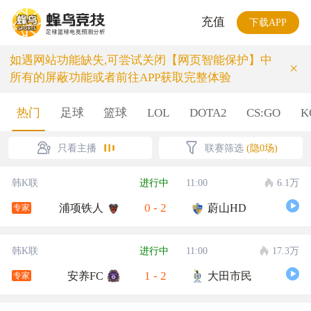
充值
下载APP
如遇网站功能缺失,可尝试关闭【网页智能保护】中
×
所有的屏蔽功能或者前往APP获取完整体验
热门
足球
篮球
LOL
DOTA2
CS:GO
K
只看主播
联赛筛选
(隐0场)
韩K联
进行中
11:00
6.1万
0
-
2
浦项铁人
蔚山HD
专家
韩K联
进行中
11:00
17.3万
1
-
2
安养FC
大田市民
专家