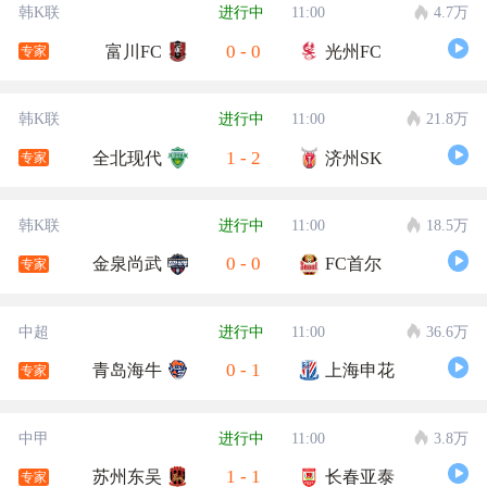
韩K联
进行中
11:00
4.7万
0
-
0
富川FC
光州FC
专家
韩K联
进行中
11:00
21.8万
1
-
2
全北现代
济州SK
专家
韩K联
进行中
11:00
18.5万
0
-
0
金泉尚武
FC首尔
专家
中超
进行中
11:00
36.6万
0
-
1
青岛海牛
上海申花
专家
中甲
进行中
11:00
3.8万
1
-
1
苏州东吴
长春亚泰
专家