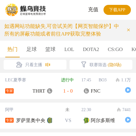
充值
下载APP
如遇网站功能缺失,可尝试关闭【网页智能保护】中
×
所有的屏蔽功能或者前往APP获取完整体验
热门
足球
篮球
LOL
DOTA2
CS:GO
K
只看主播
联赛筛选
(隐0场)
LEC夏季赛
进行中
17:45
BO3
1.1万
1
-
0
THRT
FNC
专家
阿甲
未
22:30
7441
罗萨里奥中央
VS
阿尔多斯维
专家