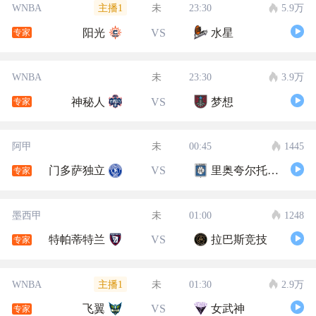
主播1
WNBA
未
23:30
5.9万
阳光
VS
水星
专家
WNBA
未
23:30
3.9万
神秘人
VS
梦想
专家
阿甲
未
00:45
1445
门多萨独立
VS
里奥夸尔托学生队
专家
墨西甲
未
01:00
1248
特帕蒂特兰
VS
拉巴斯竞技
专家
主播1
WNBA
未
01:30
2.9万
飞翼
VS
女武神
专家