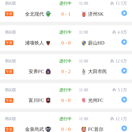
韩K联
进行中
11:00
15.5万
0
-
1
全北现代
济州SK
专家
韩K联
进行中
11:00
4.0万
0
-
0
浦项铁人
蔚山HD
专家
韩K联
进行中
11:00
12.6万
0
-
2
安养FC
大田市民
专家
韩K联
进行中
11:00
3.1万
0
-
0
富川FC
光州FC
专家
韩K联
进行中
11:00
12.1万
0
-
0
金泉尚武
FC首尔
专家