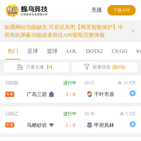
充值
下载APP
如遇网站功能缺失,可尝试关闭【网页智能保护】中
×
所有的屏蔽功能或者前往APP获取完整体验
热门
足球
篮球
LOL
DOTA2
CS:GO
K
只看主播
联赛筛选
(隐0场)
日职联
进行中
10:15
15.8万
3
-
0
广岛三箭
千叶市原
专家
日职乙
进行中
10:30
5.3万
1
-
0
鸟栖砂岩
甲府风林
专家