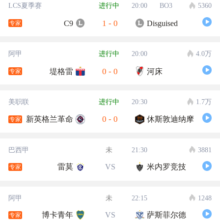
LCS夏季赛
进行中
20:00
BO3
5360
1
-
0
C9
Disguised
专家
阿甲
进行中
20:00
4.0万
0
-
0
堤格雷
河床
专家
美职联
进行中
20:30
1.7万
0
-
0
新英格兰革命
休斯敦迪纳摩
专家
巴西甲
未
21:30
3881
雷莫
VS
米内罗竞技
专家
阿甲
未
22:15
1248
博卡青年
VS
萨斯菲尔德
专家