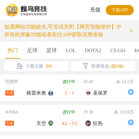
充值
下载APP
如遇网站功能缺失,可尝试关闭【网页智能保护】中
×
所有的屏蔽功能或者前往APP获取完整体验
热门
足球
篮球
LOL
DOTA2
CS:GO
K
只看主播
联赛筛选
(隐0场)
巴西甲
进行中
19:00
14.2万
1
-
1
格雷米奥
圣保罗
专家
WNBA
进行中
19:30
110.8万
42
-
53
天空
狂热
专家