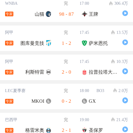
WNBA
完
17:00
306.4万
98
-
87
山猫
王牌
专家
阿甲
完
17:45
13.5万
1
-
2
图库曼竞技
萨米恩托
专家
阿甲
完
17:45
10.3万
2
-
0
利斯特雷
拉普拉塔大学生
专家
LEC夏季赛
完
18:00
BO3
2.0万
0
-
2
MKOI
GX
专家
巴西甲
完
19:00
21.4万
2
-
1
格雷米奥
圣保罗
专家