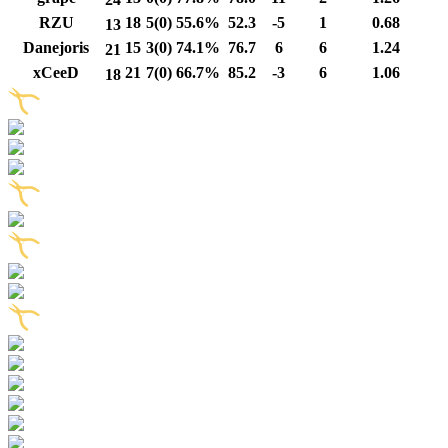
RZU
18
5(0)
55.6%
52.3
-5
1
0.68
13
Danejoris
15
3(0)
74.1%
76.7
6
6
1.24
21
xCeeD
21
7(0)
66.7%
85.2
-3
6
1.06
18