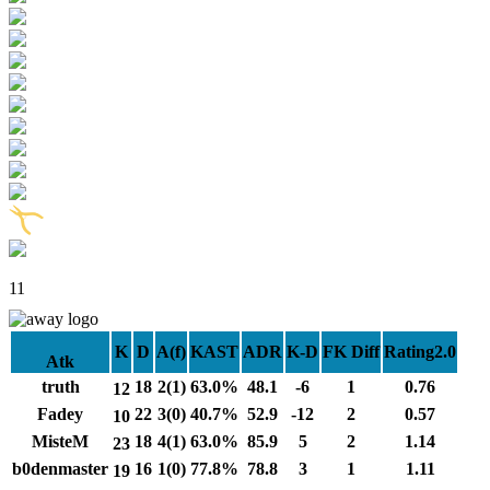
11
K
D
A(f)
KAST
ADR
K-D
FK Diff
Rating2.0
Atk
truth
18
2(1)
63.0%
48.1
-6
1
0.76
12
Fadey
22
3(0)
40.7%
52.9
-12
2
0.57
10
MisteM
18
4(1)
63.0%
85.9
5
2
1.14
23
b0denmaster
16
1(0)
77.8%
78.8
3
1
1.11
19