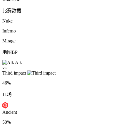
比赛数据
Nuke
Inferno
Mirage
地图BP
Atk
vs
Third impact
46%
11场
Ancient
50%