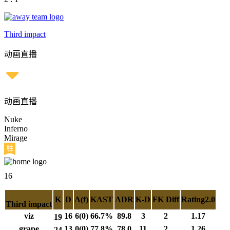
Third impact
动画直播
动画直播
Nuke
Inferno
Mirage
16
K
D
A(f)
KAST
ADR
K-D
FK Diff
Rating2.0
Third impact
viz
16
6(0)
66.7%
89.8
3
2
1.17
19
grape
13
0(0)
77.8%
78.0
11
2
1.26
24