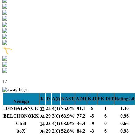
17
K
D
A(f)
KAST
ADR
K-D
FK Diff
Rating2.0
Nemiga
iDISBALANCE
23
4(1)
75.0%
91.1
9
1
1.30
32
BELCHONOKK
29
3(0)
63.9%
77.2
-5
6
0.96
24
Chill
23
4(1)
63.9%
36.4
-9
0
0.66
14
boX
29
2(0)
52.8%
84.2
-3
6
0.98
26