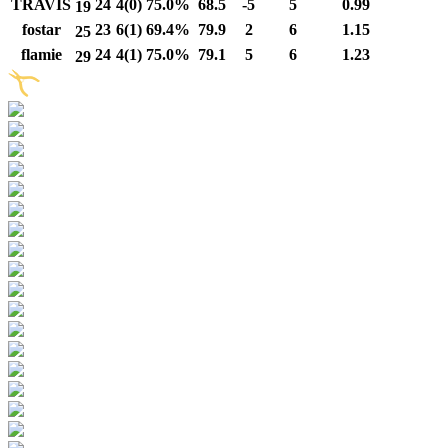
TRAVIS
24
4(0)
75.0%
68.5
-5
5
0.99
19
fostar
23
6(1)
69.4%
79.9
2
6
1.15
25
flamie
24
4(1)
75.0%
79.1
5
6
1.23
29