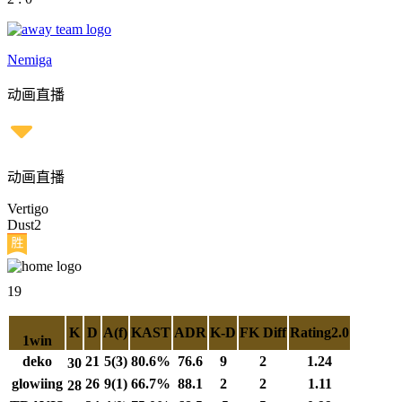
Nemiga
动画直播
动画直播
Vertigo
Dust2
19
K
D
A(f)
KAST
ADR
K-D
FK Diff
Rating2.0
1win
deko
21
5(3)
80.6%
76.6
9
2
1.24
30
glowiing
26
9(1)
66.7%
88.1
2
2
1.11
28