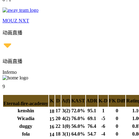
MOUZ NXT
动画直播
动画直播
Inferno
9
K
D
A(f)
KAST
ADR
K-D
FK Diff
Ratin
Eternal-fire-academy
kenshin
17
3(2)
72.0%
95.1
1
0
1.1
18
Wicadia
20
4(2)
76.0%
69.1
-5
0
1.0
15
duggy
22
1(0)
56.0%
76.4
-6
0
0.8
16
fola
18
3(1)
64.0%
54.7
-4
0
0.8
14