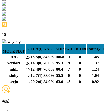
16
K
D
A(f)
KAST
ADR
K-D
FK Diff
Rating2.0
MOUZ NXT
JDC
15
5(0)
84.0%
106.8
11
0
1.45
26
xertioN
14
3(0)
76.0%
95.3
9
0
1.37
23
mhL
12
4(0)
76.0%
80.4
7
0
1.24
19
siuhy
12
7(1)
88.0%
55.5
0
0
1.04
12
szejn
20
2(0)
84.0%
63.0
-5
0
0.92
15
充值