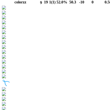
colorzz
19
1(1)
52.0%
50.3
-10
0
0.5
9