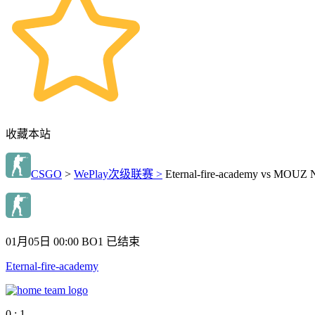
收藏本站
CSGO
>
WePlay次级联赛 >
Eternal-fire-academy vs MOUZ
01月05日 00:00
BO1
已结束
Eternal-fire-academy
0 : 1