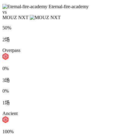
Eternal-fire-academy
vs
MOUZ NXT
50%
2场
Overpass
0%
3场
0%
1场
Ancient
100%