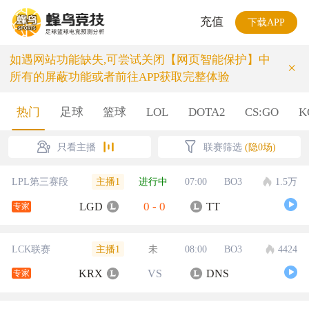
充值
下载APP
如遇网站功能缺失,可尝试关闭【网页智能保护】中
×
所有的屏蔽功能或者前往APP获取完整体验
热门
足球
篮球
LOL
DOTA2
CS:GO
K
只看主播
联赛筛选
(隐0场)
主播1
LPL第三赛段
进行中
07:00
BO3
1.5万
0
-
0
LGD
TT
专家
主播1
LCK联赛
未
08:00
BO3
4424
KRX
VS
DNS
专家