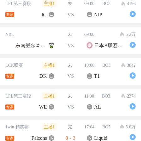
主播1
LPL第三赛段
未
09:00
BO3
4196
IG
VS
NIP
专家
NBL
未
09:00
5.2万
东南墨尔本凤凰
VS
日本B联赛联队
主播1
LCK联赛
未
10:00
BO3
3842
DK
VS
T1
专家
主播1
LPL第三赛段
未
11:00
BO3
2374
WE
VS
AL
专家
主播1
1win 精英赛
完
17:04
BO5
5.6万
0
-
3
Falcons
Liquid
专家