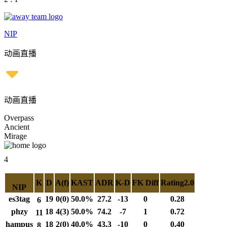
NIP
动画直播
动画直播
Overpass
Ancient
Mirage
4
K
D
A(f)
KAST
ADR
K-D
FK Diff
Rating2.0
NIP
es3tag
19
0(0)
50.0%
27.2
-13
0
0.28
6
phzy
18
4(3)
50.0%
74.2
-7
1
0.72
11
hampus
18
2(0)
40.0%
43.3
-10
0
0.40
8