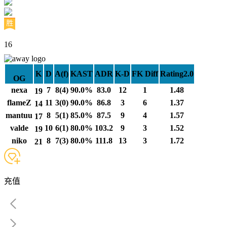
16
K
D
A(f)
KAST
ADR
K-D
FK Diff
Rating2.0
OG
nexa
7
8(4)
90.0%
83.0
12
1
1.48
19
flameZ
11
3(0)
90.0%
86.8
3
6
1.37
14
mantuu
8
5(1)
85.0%
87.5
9
4
1.57
17
valde
10
6(1)
80.0%
103.2
9
3
1.52
19
niko
8
7(3)
80.0%
111.8
13
3
1.72
21
充值