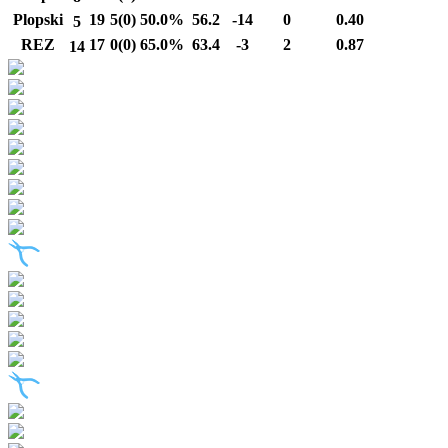
Plopski
19
5(0)
50.0%
56.2
-14
0
0.40
5
REZ
17
0(0)
65.0%
63.4
-3
2
0.87
14