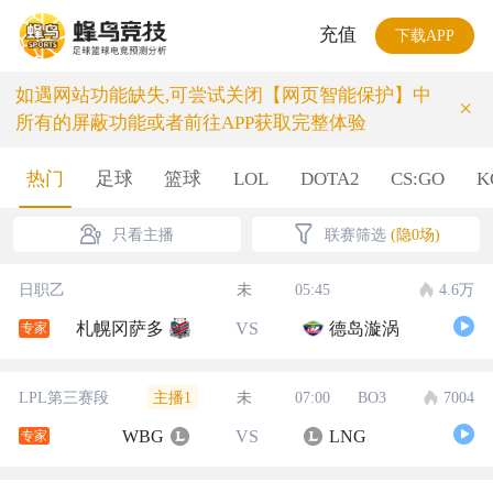
充值
下载APP
如遇网站功能缺失,可尝试关闭【网页智能保护】中
×
所有的屏蔽功能或者前往APP获取完整体验
热门
足球
篮球
LOL
DOTA2
CS:GO
K
只看主播
联赛筛选
(隐0场)
日职乙
未
05:45
4.6万
札幌冈萨多
VS
德岛漩涡
专家
主播1
LPL第三赛段
未
07:00
BO3
7004
WBG
VS
LNG
专家