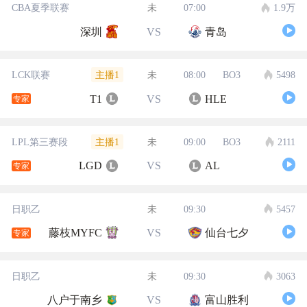
CBA夏季联赛
未
07:00
1.9万
深圳
VS
青岛
主播1
LCK联赛
未
08:00
BO3
5498
T1
VS
HLE
专家
主播1
LPL第三赛段
未
09:00
BO3
2111
LGD
VS
AL
专家
日职乙
未
09:30
5457
藤枝MYFC
VS
仙台七夕
专家
日职乙
未
09:30
3063
八户于南乡
VS
富山胜利