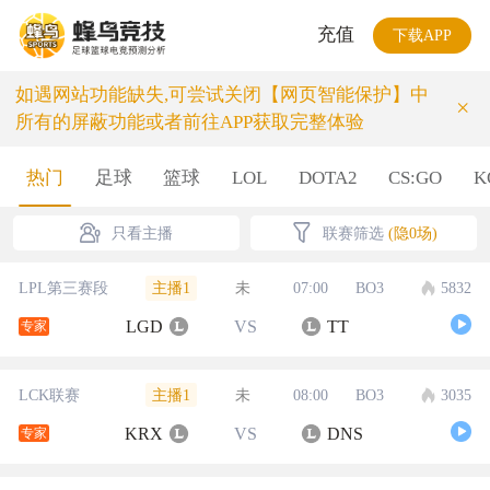
充值
下载APP
如遇网站功能缺失,可尝试关闭【网页智能保护】中
×
所有的屏蔽功能或者前往APP获取完整体验
热门
足球
篮球
LOL
DOTA2
CS:GO
K
只看主播
联赛筛选
(隐0场)
主播1
LPL第三赛段
未
07:00
BO3
5832
LGD
VS
TT
专家
主播1
LCK联赛
未
08:00
BO3
3035
KRX
VS
DNS
专家