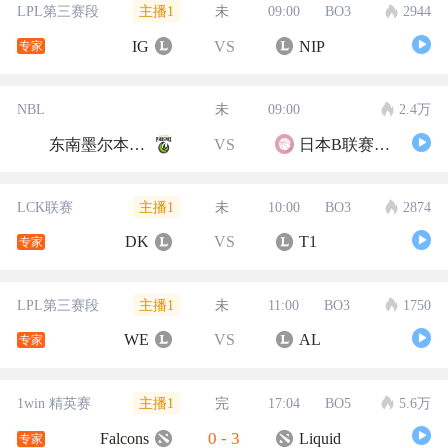
主播1
LPL第三赛段
未
09:00
BO3
2944
IG
VS
NIP
专家
NBL
未
09:00
2.4万
东南墨尔本凤凰
VS
日本B联赛联队
主播1
LCK联赛
未
10:00
BO3
2874
DK
VS
T1
专家
主播1
LPL第三赛段
未
11:00
BO3
1750
WE
VS
AL
专家
主播1
1win 精英赛
完
17:04
BO5
5.6万
0
-
3
Falcons
Liquid
专家