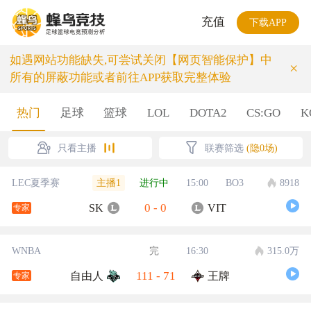
充值
下载APP
如遇网站功能缺失,可尝试关闭【网页智能保护】中
×
所有的屏蔽功能或者前往APP获取完整体验
热门
足球
篮球
LOL
DOTA2
CS:GO
K
只看主播
联赛筛选
(隐0场)
主播1
LEC夏季赛
进行中
15:00
BO3
8918
0
-
0
SK
VIT
专家
WNBA
完
16:30
315.0万
111
-
71
自由人
王牌
专家