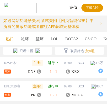
充值
下载APP
如遇网站功能缺失,可尝试关闭【网页智能保护】中
×
所有的屏蔽功能或者前往APP获取完整体验
热门
足球
篮球
LOL
DOTA2
CS:GO
K
只看主播
联赛筛选
(隐0场)
主播1
KeSPA杯
进行中
09:00
BO3
3.5万
1
-
1
DNS
KRX
专家
主播1
EPL大师赛
进行中
09:08
BO3
8867
1
-
1
PR
MOUZ
专家